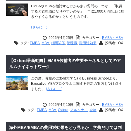
EMBAやMBAを検討する方から多い質問の一つが、「取得
すると管理職になりやすいのか」「年収1,000万円以上に届
きやすくなるのか」というものです。
(さらに…)
2026年4月25日
カテゴリー :
EMBA・MBA
タグ :
EMBA
,
MBA
,
相関関係
,
管理職
,
費用対効果
投稿者 : OX
【Oxford最新動向】EMBA候補者の主要チャネルとしてのア
ルムナイネットワーク
この度、母校のOxford大学 Saïd Business Schoolより、
Executive MBAプログラムに関する最新の案内を受け取り
ました。
(さらに…)
2026年4月10日
カテゴリー :
EMBA・MBA
タグ :
EMBA
,
MBA
,
Oxford
,
アルムナイ
,
合格
投稿者 : OX
海外MBA/EMBAの費用対効果をどう見るか―学費だけでは判