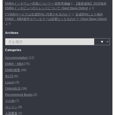
EMBAインタヴュー対策についてー 回答準備編
に
【最新速報】2025海外
EMBAインタビューのトレンドについて | Next Stage Oxford
より
CV添削サービスは生成型AIに代替されるのか？
に
生成型AIにより海外
EMBA・MBA留学カウンセラーは必要なくなるのか？ | Next Stage Oxford
より
Archives
Categories
Accommodation
(12)
EMBA・MBA
(75)
EMBA授業
(36)
IELTS
(6)
Luxury
(3)
Oxford生活
(18)
Recommend Books
(2)
その他
(7)
ロンドン
(9)
入国審査
(1)