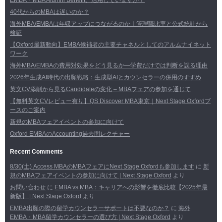
EMBA・MBA Alumni Benefit、活用していますか？
40代からのMBAは遅いのか？
海外MBA/EMBAは年収アップにつながるのか｜管理職比率と公式統計から
検証
【Oxford最新動向】EMBA候補者の主要チャネルとしてのアルムナイネット
ワーク
海外MBA/EMBAの費用対効果をどう見るか―学費だけでは判断を誤る理由
2026年生成AI時代の出願戦略：生成型AIとカウンセラーの併用のすすめ
英文CV添削から見るCandidateの変化 – MBAフェアの参加を通じて
【無料英文CVレビュー有り】QS Discover MBA東京｜Next Stage Oxfordブ
ースのご案内
新規のMBAフェアイベントの参加に向けて
Oxford EMBAのAccounting過去問レクチャー
Recent Comments
8/30(土) Access MBAのMBAフェアにNext Stage Oxfordも参加します
に
新
規のMBAフェアイベントの参加に向けて | Next Stage Oxford
より
お問い合わせ
に
EMBA vs MBA：キャリアへの影響を徹底比較【2025年最
新版】 | Next Stage Oxford
より
EMBA出願の際の留学カウンセラーサポートは不要なのか？
に
海外
EMBA・MBA留学カウンセラーの選び方 | Next Stage Oxford
より