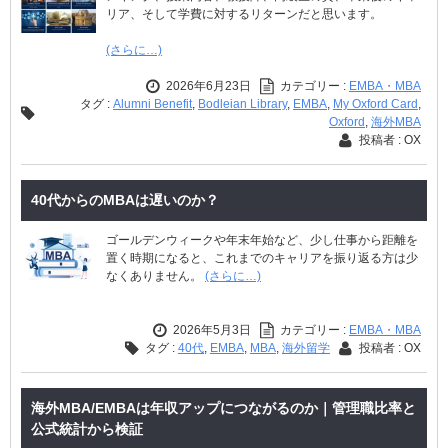
リア、そして学費に対するリターンだと思います。
(さらに…)
2026年6月23日
カテゴリー :
EMBA・MBA
タグ :
Alumni Benefit
,
Bodleian Library
,
EMBA
,
My Oxford Card
,
Oxford
,
海外MBA
投稿者 : OX
40代からのMBAは遅いのか？
ゴールデンウィークや年末年始など、少し仕事から距離を
置く時期になると、これまでのキャリアを振り返る方は少
なくありません。
(さらに…)
2026年5月3日
カテゴリー :
EMBA・MBA
タグ :
40代
,
EMBA
,
MBA
,
海外留学
投稿者 : OX
海外MBA/EMBAは年収アップにつながるのか｜管理職比率と
公式統計から検証