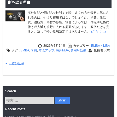
断を誤る理由
海外MBAやEMBAを検討する際、多くの方が最初に気にさ
れるのは、やはり費用ではないでしょうか。学費、生活
費、渡航費、為替の影響。場合によっては、休職や退職に
伴う収入減も視野に入れる必要があります。数字だけを見
ると、決して軽い意思決定ではありません。
(さらに…)
2026年3月14日
カテゴリー :
EMBA・MBA
タグ :
EMBA
,
学費
,
年収アップ
,
海外MBA
,
費用対効果
投稿者 : OX
« 古い記事
Search
Recent Posts