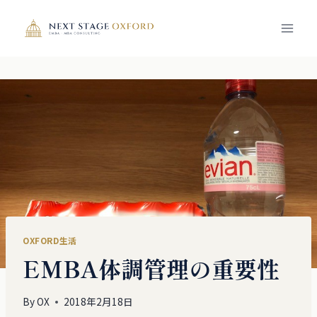
内
容
を
ス
キ
ッ
プ
OXFORD生活
EMBA体調管理の重要性
By
OX
2018年2月18日