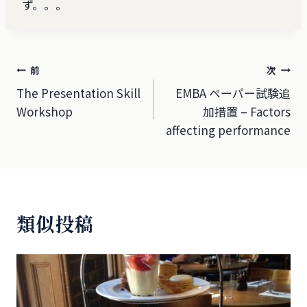
ず。。。
投
前
次
The Presentation Skill
EMBA ペーパー試験追
稿
Workshop
加措置 – Factors
ナ
affecting performance
ビ
ゲ
ー
類似投稿
シ
ョ
ン