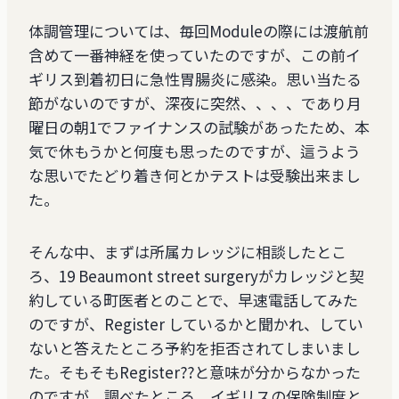
体調管理については、毎回Moduleの際には渡航前
含めて一番神経を使っていたのですが、この前イ
ギリス到着初日に急性胃腸炎に感染。思い当たる
節がないのですが、深夜に突然、、、、であり月
曜日の朝1でファイナンスの試験があったため、本
気で休もうかと何度も思ったのですが、這うよう
な思いでたどり着き何とかテストは受験出来まし
た。
そんな中、まずは所属カレッジに相談したとこ
ろ、19 Beaumont street surgeryがカレッジと契
約している町医者とのことで、早速電話してみた
のですが、Register しているかと聞かれ、してい
ないと答えたところ予約を拒否されてしまいまし
た。そもそもRegister??と意味が分からなかった
のですが、調べたところ、イギリスの保険制度と