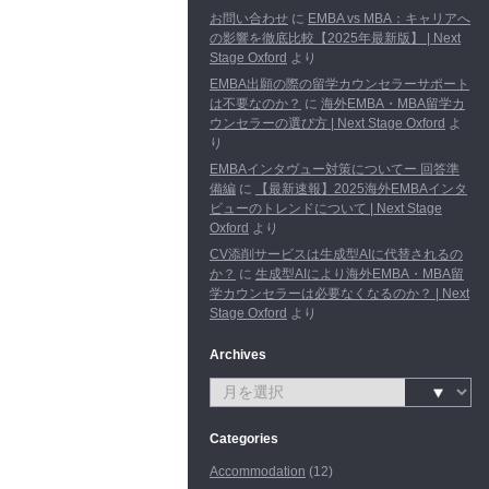
お問い合わせ
に
EMBA vs MBA：キャリアへ
の影響を徹底比較【2025年最新版】 | Next
Stage Oxford
より
EMBA出願の際の留学カウンセラーサポート
は不要なのか？
に
海外EMBA・MBA留学カ
ウンセラーの選び方 | Next Stage Oxford
よ
り
EMBAインタヴュー対策についてー 回答準
備編
に
【最新速報】2025海外EMBAインタ
ビューのトレンドについて | Next Stage
Oxford
より
CV添削サービスは生成型AIに代替されるの
か？
に
生成型AIにより海外EMBA・MBA留
学カウンセラーは必要なくなるのか？ | Next
Stage Oxford
より
Archives
Categories
Accommodation
(12)