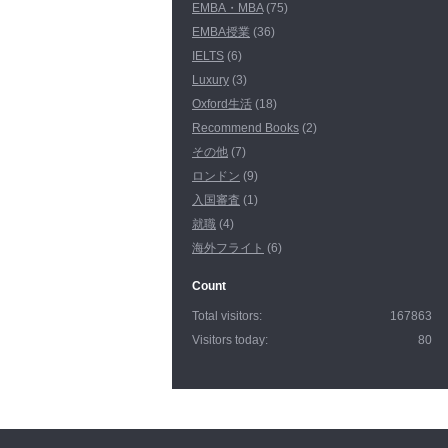
EMBA・MBA
(75)
EMBA授業
(36)
IELTS
(6)
Luxury
(3)
Oxford生活
(18)
Recommend Books
(2)
その他
(7)
ロンドン
(9)
入国審査
(1)
就職
(4)
海外フライト
(6)
Count
Total visitors:
167863
Visitors today:
80