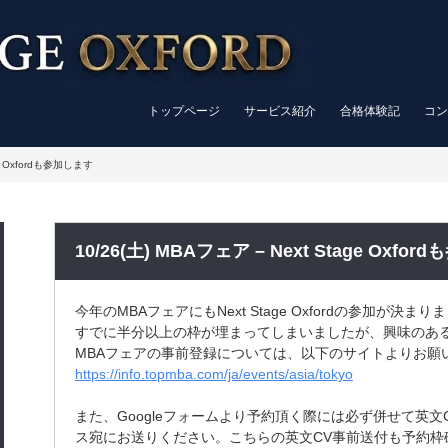
トップページ
サービス紹介
合格体験記
コン
ge Oxfordも参加します
10/26(土) MBAフェア – Next Stage Oxfo
今年のMBAフェアにもNext Stage Oxfordの参加が決まり
すでに半分以上の枠が埋まってしまいましたが、興味のあ
MBAフェアの事前登録については、以下のサイトよりお願
https://info.topmba.com/ja/events/asia/tokyo
また、Googleフォームより予約頂く際には必ず併せて英文CVをN
ス宛にお送りください。こちらの英文CV事前送付も予約枠