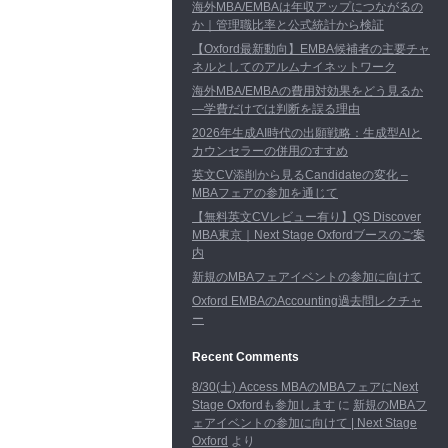
海外MBA/EMBAは年収アップにつながるの
か｜管理職比率と公式統計から検証
【Oxford最新動向】EMBA候補者の主要チャ
ネルとしてのアルムナイネットワーク
海外MBA/EMBAの費用対効果をどう見るか
―学費だけでは判断を誤る理由
2026年生成AI時代の出願戦略：生成型AIと
カウンセラーの併用のすすめ
英文CV添削から見るCandidateの変化 –
MBAフェアの参加を通じて
【無料英文CVレビュー有り】QS Discover
MBA東京｜Next Stage Oxfordブースのご案
内
新規のMBAフェアイベントの参加に向けて
Oxford EMBAのAccounting過去問レクチャ
ー
Recent Comments
8/30(土) Access MBAのMBAフェアにNext
Stage Oxfordも参加します
に
新規のMBAフ
ェアイベントの参加に向けて | Next Stage
Oxford
より