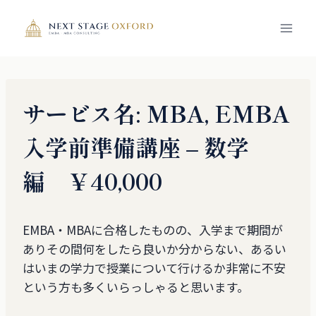
内
容
を
ス
キ
ッ
サービス名: MBA, EMBA
プ
入学前準備講座 – 数学
編 ￥40,000
EMBA・MBAに合格したものの、入学まで期間が
ありその間何をしたら良いか分からない、あるい
はいまの学力で授業について行けるか非常に不安
という方も多くいらっしゃると思います。